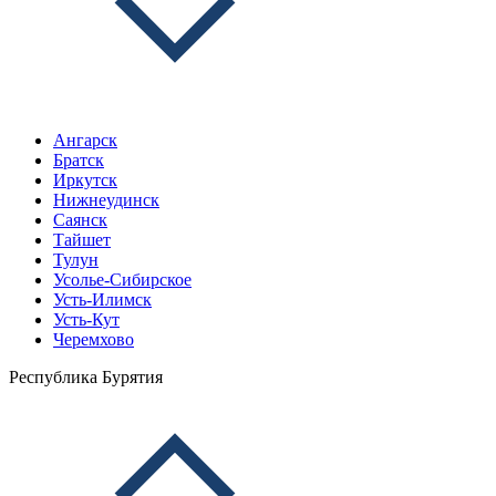
Ангарск
Братск
Иркутск
Нижнеудинск
Саянск
Тайшет
Тулун
Усолье-Сибирское
Усть-Илимск
Усть-Кут
Черемхово
Республика Бурятия