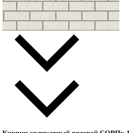
Кирпич силикатный рядовой СОРПу-1