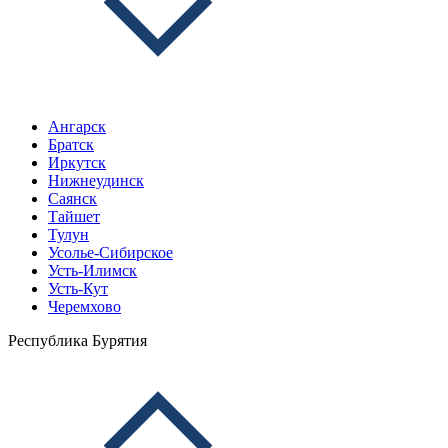
Ангарск
Братск
Иркутск
Нижнеудинск
Саянск
Тайшет
Тулун
Усолье-Сибирское
Усть-Илимск
Усть-Кут
Черемхово
Республика Бурятия