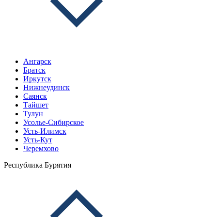
Ангарск
Братск
Иркутск
Нижнеудинск
Саянск
Тайшет
Тулун
Усолье-Сибирское
Усть-Илимск
Усть-Кут
Черемхово
Республика Бурятия