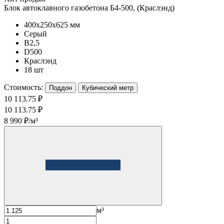
Блок автоклавного газобетона Б4-500, (Краслэнд)
400x250x625 мм
Серый
B2,5
D500
Краслэнд
18 шт
Стоимость:
Поддон
Кубический метр
10 113.75 ₽
10 113.75 ₽
8 990 ₽/м³
м³