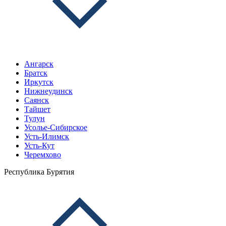
Ангарск
Братск
Иркутск
Нижнеудинск
Саянск
Тайшет
Тулун
Усолье-Сибирское
Усть-Илимск
Усть-Кут
Черемхово
Республика Бурятия