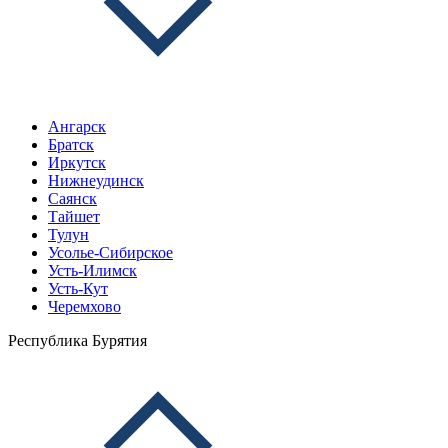
Ангарск
Братск
Иркутск
Нижнеудинск
Саянск
Тайшет
Тулун
Усолье-Сибирское
Усть-Илимск
Усть-Кут
Черемхово
Республика Бурятия